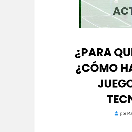
¿PARA QUÉ
¿CÓMO HA
JUEGO
TEC
por
Ma