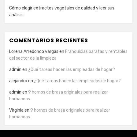
Cómo elegir extractos vegetales de calidad y leer sus
análisis
COMENTARIOS RECIENTES
Lorena Arredondo vargas
en
Franquicias baratas y rentables
del sector de la limpieza
admin
en
¿Qué tareas hacen las empleadas de hogar?
alejandra
en
¿Qué tareas hacen las empleadas de hogar?
admin
en
9 hornos de brasa originales para realizar
barbacoas
Virginia
en
9 hornos de brasa originales para realizar
barbacoas