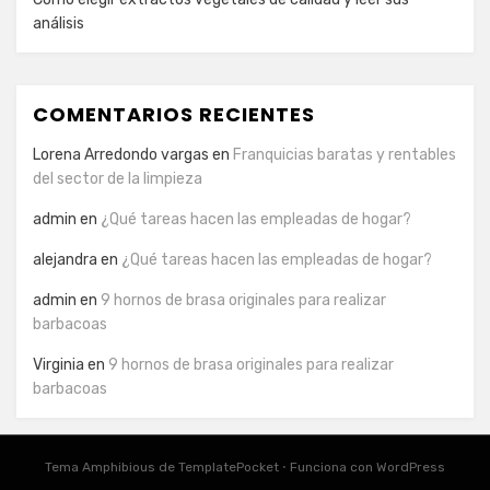
análisis
COMENTARIOS RECIENTES
Lorena Arredondo vargas
en
Franquicias baratas y rentables
del sector de la limpieza
admin
en
¿Qué tareas hacen las empleadas de hogar?
alejandra
en
¿Qué tareas hacen las empleadas de hogar?
admin
en
9 hornos de brasa originales para realizar
barbacoas
Virginia
en
9 hornos de brasa originales para realizar
barbacoas
Tema Amphibious de
TemplatePocket
⋅
Funciona con
WordPress